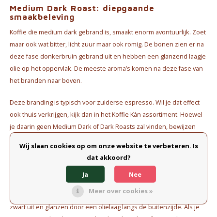
Medium Dark Roast: diepgaande
smaakbeleving
Koffie die medium dark gebrand is, smaakt enorm avontuurlijk. Zoet
maar ook wat bitter, licht zuur maar ook romig. De bonen zien er na
deze fase donkerbruin gebrand uit en hebben een glanzend laagje
olie op het oppervlak. De meeste aroma’s komen na deze fase van
het branden naar boven.
Deze branding is typisch voor zuiderse espresso. Wil je dat effect
ook thuis verkrijgen, kijk dan in het Koffie Kàn assortiment. Hoewel
je daarin geen Medium Dark of Dark Roasts zal vinden, bewijzen
bijvoorbeeld onze
Mokka Espresso
en
Bio Espresso
dat je een
Wij slaan cookies op om onze website te verbeteren. Is
pittige en smaakvolle espresso zet met een Medium Roast koffie.
dat akkoord?
Ja
Nee
Dark Roast: krachtig en intens
Meer over cookies »
Donker gebrande koffiebonen herken je direct. Ze zien er bijna
zwart uit en glanzen door een olielaag langs de buitenzijde. Als je