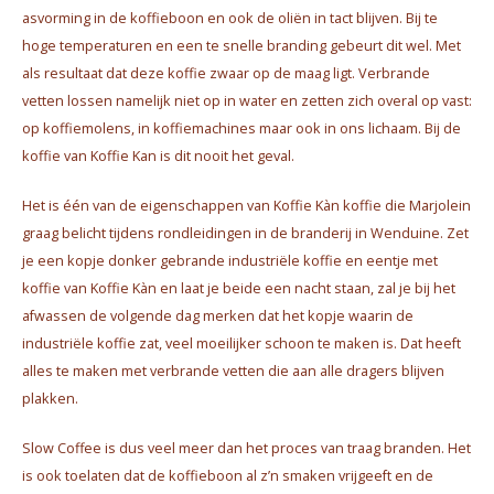
asvorming in de koffieboon en ook de oliën in tact blijven. Bij te
hoge temperaturen en een te snelle branding gebeurt dit wel. Met
als resultaat dat deze koffie zwaar op de maag ligt. Verbrande
vetten lossen namelijk niet op in water en zetten zich overal op vast:
op koffiemolens, in koffiemachines maar ook in ons lichaam. Bij de
koffie van Koffie Kan is dit nooit het geval.
Het is één van de eigenschappen van Koffie Kàn koffie die Marjolein
graag belicht tijdens rondleidingen in de branderij in Wenduine. Zet
je een kopje donker gebrande industriële koffie en eentje met
koffie van Koffie Kàn en laat je beide een nacht staan, zal je bij het
afwassen de volgende dag merken dat het kopje waarin de
industriële koffie zat, veel moeilijker schoon te maken is. Dat heeft
alles te maken met verbrande vetten die aan alle dragers blijven
plakken.
Slow Coffee is dus veel meer dan het proces van traag branden. Het
is ook toelaten dat de koffieboon al z’n smaken vrijgeeft en de