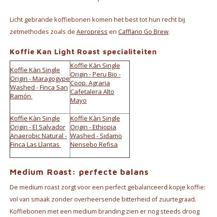
Licht gebrande koffiebonen komen het best tot hun recht bij
zetmethodes zoals de
Aeropress
en
Cafflano Go Brew
.
Koffie Kan Light Roast specialiteiten
Koffie Kàn Single
Koffie Kàn Single
Origin - Peru Bio -
Origin - Maragogype
Coop. Agraria
Washed - Finca San
Cafetalera Alto
Ramón
Mayo
Koffie Kàn Single
Koffie Kàn Single
Origin - El Salvador
Origin - Ethiopia
Anaerobic Natural -
Washed - Sidamo
Finca Las Llantas
Nensebo Refisa
Medium Roast: perfecte balans
De medium roast zorgt voor een perfect gebalanceerd kopje koffie:
vol van smaak zonder overheersende bitterheid of zuurtegraad.
Koffiebonen met een medium branding zien er nog steeds droog