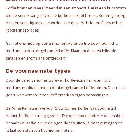
Waterkokers
Koffie branden is veel meer dan een ambacht. Het is een kunstvorm
die de smaak van je favoriete koffie maakt of breekt. Reden genoeg
Chocolade, granola en Drankpoeders
om een volledig artikel te wijden aan de verschillende fases in het
roosteringsproces.
Koffie Kàn merch
Ga met ons mee op een zinnenprikkelende trip doorheen licht,
Boeken
medium en donker gebrande koffie. Klaar om de verschillende
smaken en aroma’s te ontdekken?
Gin
De voornaamste types
Ontbijt en Lunch
Door de band genomen spreken koffie-experten over licht,
medium, medium dark en donker gebrande koffiebonen. Daarnaast
Outdoor accessoires
gebruiken verschillende koffiemerken eigen benamingen.
Happy stuff
Bij Koffie Kàn staan we voor Slow Coffee: koffie waarvoor je tijd
neemt. Koffie die traag gezet is. Die de complexiteit van de smaken
benadrukt. Koffie die je de ogen doet sluiten, je doet vertragen en
je laat genieten van het hier en het nu.