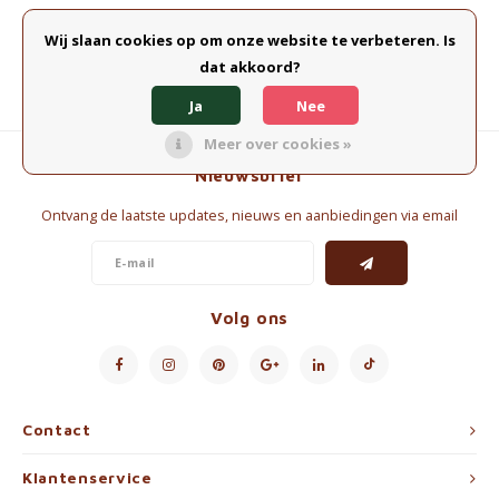
Waterkokers
Wij slaan cookies op om onze website te verbeteren. Is
dat akkoord?
Chocolade, granola en Drankpoeders
Ja
Nee
Koffie Kàn merch
Meer over cookies »
Nieuwsbrief
Boeken
Ontvang de laatste updates, nieuws en aanbiedingen via email
Gin
Ontbijt en Lunch
Volg ons
Outdoor accessoires
Happy stuff
Contact
Klantenservice