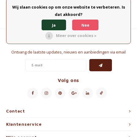
Waterkokers
Wij slaan cookies op om onze website te verbeteren. Is
dat akkoord?
Chocolade, granola en Drankpoeders
Ja
Nee
Koffie Kàn merch
Meer over cookies »
Nieuwsbrief
Boeken
Ontvang de laatste updates, nieuws en aanbiedingen via email
Gin
Ontbijt en Lunch
Volg ons
Outdoor accessoires
Happy stuff
Contact
Klantenservice