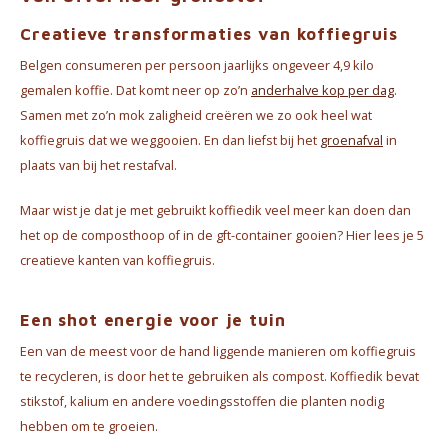
Waterkokers
Creatieve transformaties van koffiegruis
Chocolade, granola en Drankpoeders
Belgen consumeren per persoon jaarlijks ongeveer 4,9 kilo
gemalen koffie. Dat komt neer op zo’n
anderhalve kop per dag
.
Koffie Kàn merch
Samen met zo’n mok zaligheid creëren we zo ook heel wat
koffiegruis dat we weggooien. En dan liefst bij het
groenafval
in
Boeken
plaats van bij het restafval.
Gin
Maar wist je dat je met gebruikt koffiedik veel meer kan doen dan
het op de composthoop of in de gft-container gooien? Hier lees je 5
Ontbijt en Lunch
creatieve kanten van koffiegruis.
Outdoor accessoires
Een shot energie voor je tuin
Een van de meest voor de hand liggende manieren om koffiegruis
Happy stuff
te recycleren, is door het te gebruiken als compost. Koffiedik bevat
stikstof, kalium en andere voedingsstoffen die planten nodig
hebben om te groeien.