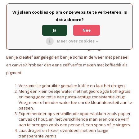
op je gezicht. Laat het een vijftal minuten rusten en spoel het
Wij slaan cookies op om onze website te verbeteren. Is
vervolgens af. Een fijne oppepper voor je gelaat die niet enkel je
dat akkoord?
huid maar ook je gebruikte gemalen koffie nieuw leven inblaast.
Ja
Nee
Meer over cookies »
Natuurlijke verf met prachtig pigment
Ben je creatief aangelegd en ben je soms in de weer met penseel
en canvas? Probeer dan eens zelf verf te maken met koffiedik als
pigment.
Verzamel je gebruikte gemalen koffie en laat het drogen.
Meng een klein beetje water met het gedroogde koffiegruis
en meng goed tot je een pasta-achtige consistentie krijgt.
Voeg meer of minder water toe om de kleurintensiteit aan te
passen.
Experimenteer op verschillende oppervlakken zoals papier,
canvas of hout, en met verschillende manieren om de verf
aan te brengen zoals een penseel, een spons of je vingers.
Laat drogen en fixeer eventueel met een laagje
transparante vernis.