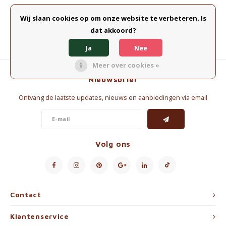
Waterkokers
Wij slaan cookies op om onze website te verbeteren. Is
dat akkoord?
Chocolade, granola en Drankpoeders
Ja
Nee
Koffie Kàn merch
Meer over cookies »
Nieuwsbrief
Boeken
Ontvang de laatste updates, nieuws en aanbiedingen via email
Gin
Ontbijt en Lunch
Volg ons
Outdoor accessoires
Happy stuff
Contact
Klantenservice