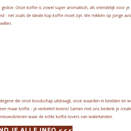
edoe. Onze koffie is zowel super aromatisch, als vriendelijk voor j
nd - net zoals de ideale kop koffie moet zijn. We mikken op jonge avo
willen.
bent degene die onze boodschap uitdraagt, onze waarden in beelden en 
een maar koffie - je verbetert levens! Samen met ons bedenk je creat
e nieuwsbrieven waar de echte koffie-lovers van watertanden.
ND JE ALLE INFO <<<