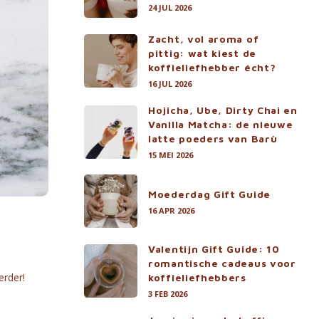
24 JUL 2026
Zacht, vol aroma of
pittig: wat kiest de
koffieliefhebber écht?
16 JUL 2026
Hojicha, Ube, Dirty Chai en
Vanilla Matcha: de nieuwe
latte poeders van Barù
15 MEI 2026
Moederdag Gift Guide
16 APR 2026
Valentijn Gift Guide: 10
romantische cadeaus voor
erder!
koffieliefhebbers
3 FEB 2026