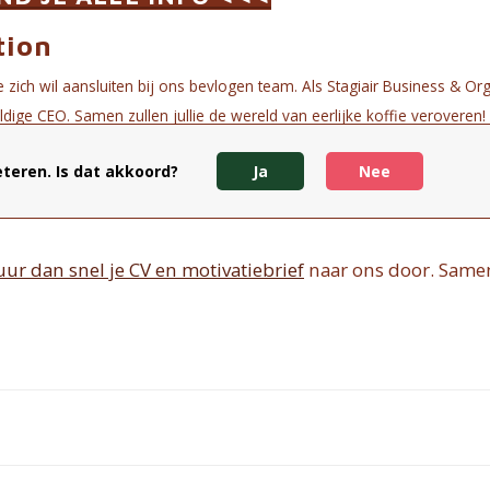
tion
 zich wil aansluiten bij ons bevlogen team. Als Stagiair Business & Or
dige CEO. Samen zullen jullie de wereld van eerlijke koffie veroveren!
ND JE ALLE INFO <<<
teren. Is dat akkoord?
Ja
Nee
uur dan snel je CV en motivatiebrief
naar ons door. Same