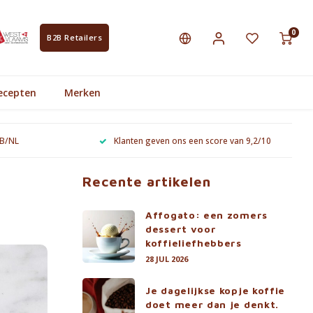
0
B2B Retailers
ecepten
Merken
 B/NL
Klanten geven ons een score van 9,2/10
Recente artikelen
Affogato: een zomers
dessert voor
koffieliefhebbers
28 JUL 2026
Je dagelijkse kopje koffie
doet meer dan je denkt.