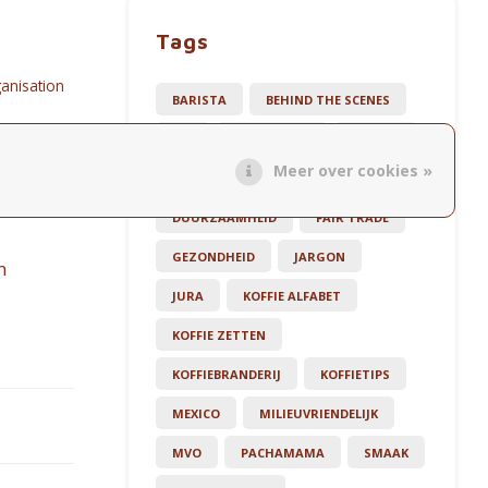
Tags
ganisation
BARISTA
BEHIND THE SCENES
BIO
CADEAUTIPS
CAFEÏNE
Meer over cookies »
COLD BREW
DISTRIBUTIE
DUURZAAMHEID
FAIR TRADE
GEZONDHEID
JARGON
n
JURA
KOFFIE ALFABET
KOFFIE ZETTEN
KOFFIEBRANDERIJ
KOFFIETIPS
MEXICO
MILIEUVRIENDELIJK
MVO
PACHAMAMA
SMAAK