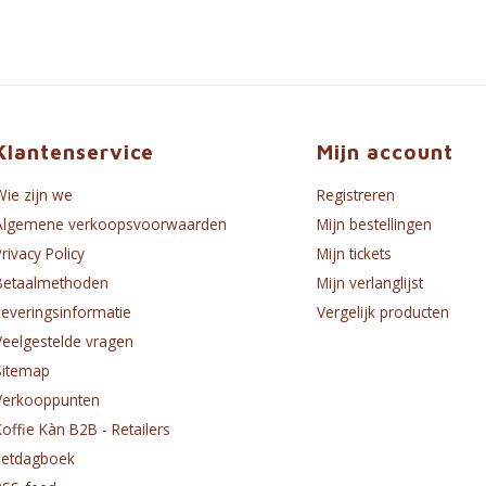
Klantenservice
Mijn account
Wie zijn we
Registreren
Algemene verkoopsvoorwaarden
Mijn bestellingen
Privacy Policy
Mijn tickets
Betaalmethoden
Mijn verlanglijst
Leveringsinformatie
Vergelijk producten
Veelgestelde vragen
Sitemap
Verkooppunten
Koffie Kàn B2B - Retailers
Eetdagboek