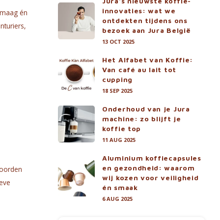
Jura's nieuwste koffie-
innovaties: wat we
e maag én
ontdekten tijdens ons
nturiers,
bezoek aan Jura België
13 OCT 2025
Het Alfabet van Koffie:
Van café au lait tot
cupping
18 SEP 2025
Onderhoud van je Jura
machine: zo blijft je
koffie top
11 AUG 2025
Aluminium koffiecapsules
en gezondheid: waarom
woorden
wij kozen voor veiligheid
ieve
én smaak
6 AUG 2025