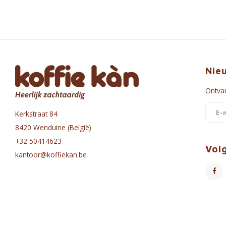
Nie
Ontvan
Kerkstraat 84
8420 Wenduine (België)
+32 50414623
Vol
kantoor@koffiekan.be